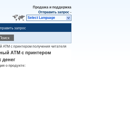
Продажа и поддержка
Отправить запрос
-
Select Language
править запрос
Поиск
й ATM с принтером получения читателя
ьный ATM с принтером
х денег
я о продукте: