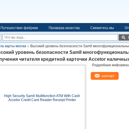
Путешествие фабрики
Проверка качества
Свяжитесь мы
От
ль карты киоска
Высокий уровень безопасности Samll многофункциональны
г
сокий уровень безопасности Samll многофункционал
лучения читателя кредитной карточки Accetor наличны
Подробная информаци
контакт