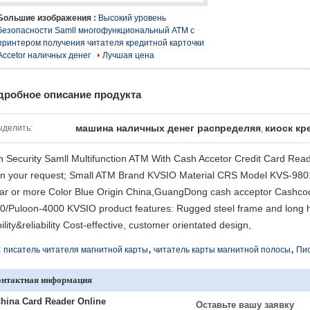
Большие изображения :
Высокий уровень
безопасности Samll многофункциональный ATM с
принтером получения читателя кредитной карточки
Accetor наличных денег
Лучшая цена
дробное описание продукта
машина наличных денег распределяя
киоск кр
ыделить:
,
h Security Samll Multifunction ATM With Cash Accetor Credit Card Read
n your request; Small ATM Brand KVSIO Material CRS Model KVS-9801
ar or more Color Blue Origin China,GuangDong cash acceptor Cashc
0/Puloon-4000 KVSIO product features: Rugged steel frame and long ho
ility&reliability Cost-effective, customer orientated design,
,
,
:
писатель читателя магнитной карты
читатель карты магнитной полосы
Пис
онтактная информация
hina Card Reader Online
Оставьте вашу заявку