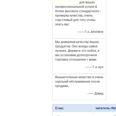
для ваших
профессиональной услуги &
более высокого стандартного -
проверка качества, очень
счастливый для того чтобы
знать вас.
—— Г-н Johnifere
Мы доверяем качеству ваших
продуктов. Оно всегда самое
лучшее. Держите это пойти, и
мы установим долгосрочное
торговое отношение с вами.
—— Г-н нул
Внушительные качество и очень
хороший обслуживания после
продажи.
—— Дэвид
О нас
читатель rfid