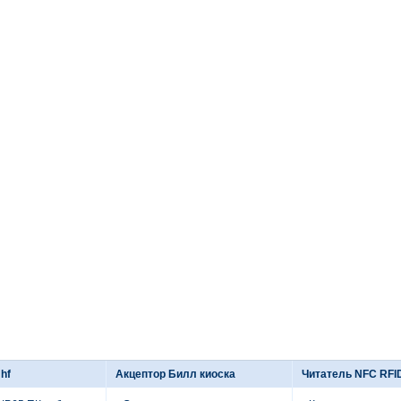
 hf
Акцептор Билл киоска
Читатель NFC RFI