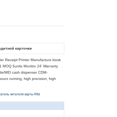
едитной карточки
er Receipt Printer Manufacture kiosk
 MOQ 5units Monitor 24' Warranty
ode/MEI cash dispenser CDM-
urs running, high precision, high
атель читателя карты Rfid