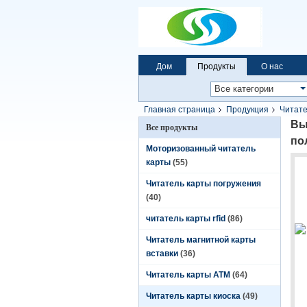
Дом
Продукты
О нас
Главная страница
Продукция
Читате
кредитной карточки Accetor наличных дене
Вы
Все продукты
по
Моторизованный читатель
карты
(55)
Читатель карты погружения
(40)
читатель карты rfid
(86)
Читатель магнитной карты
вставки
(36)
Читатель карты ATM
(64)
Читатель карты киоска
(49)