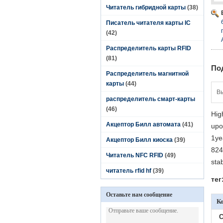
Читатель гибридной карты
(38)
Писатель читателя карты IC
(42)
Распределитель карты RFID
(81)
По
Распределитель магнитной
карты
(44)
В
распределитель смарт-карты
(46)
Hig
Акцептор Билл автомата
(41)
upo
1ye
Акцептор Билл киоска
(39)
824
Читатель NFC RFID
(49)
stab
читатель rfid hf
(39)
тег
Оставьте нам сообщение
К
C