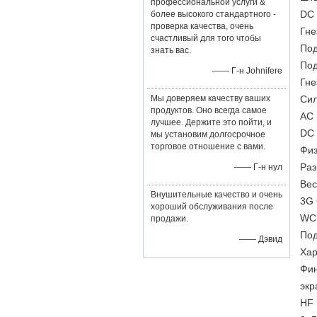
профессиональной услуги &
DC 
более высокого стандартного -
проверка качества, очень
Гне
счастливый для того чтобы
По
знать вас.
По
—— Г-н Johnifere
Гне
Мы доверяем качеству ваших
Си
продуктов. Оно всегда самое
AC 
лучшее. Держите это пойти, и
DC 
мы установим долгосрочное
торговое отношение с вами.
Физ
Раз
—— Г-н нул
Вес
Внушительные качество и очень
3G
хороший обслуживания после
WC
продажи.
По
—— Дэвид
Хар
Фин
экр
HF 