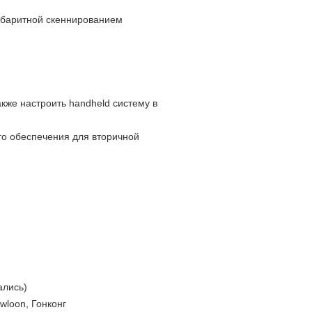
абаритной скеннированием
кже настроить handheld систему в
го обеспечения для вторичной
ались)
wloon, Гонконг