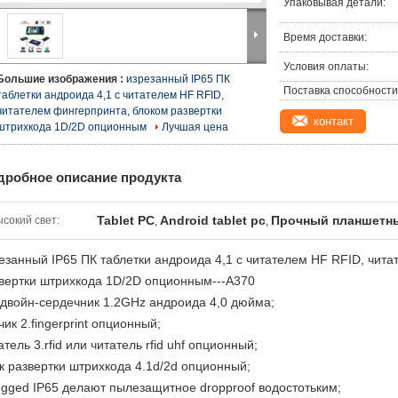
Упаковывая детали:
Время доставки:
Условия оплаты:
Большие изображения :
изрезанный IP65 ПК
Поставка способности
таблетки андроида 4,1 с читателем HF RFID,
читателем фингерпринта, блоком развертки
контакт
штрихкода 1D/2D опционным
Лучшая цена
дробное описание продукта
Tablet PC
Android tablet pc
Прочный планшетн
сокий свет:
,
,
езанный IP65 ПК таблетки андроида 4,1 с читателем HF RFID, чит
вертки штрихкода 1D/2D опционным---A370
 двойн-сердечник 1.2GHz андроида 4,0 дюйма;
чик 2.fingerprint опционный;
атель 3.rfid или читатель rfid uhf опционный;
к развертки штрихкода 4.1d/2d опционный;
ugged IP65 делают пылезащитное dropproof водостотьким;