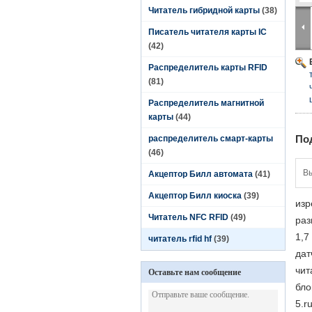
Читатель гибридной карты
(38)
Писатель читателя карты IC
(42)
Распределитель карты RFID
(81)
Распределитель магнитной
карты
(44)
По
распределитель смарт-карты
(46)
Вы
Акцептор Билл автомата
(41)
Акцептор Билл киоска
(39)
изр
Читатель NFC RFID
(49)
раз
1,7
читатель rfid hf
(39)
дат
чит
Оставьте нам сообщение
бло
5.r