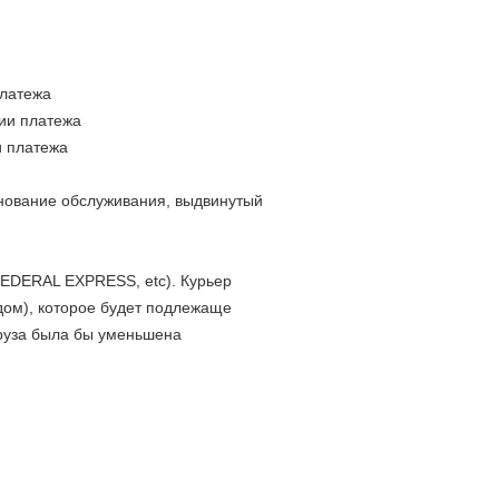
платежа
нии платежа
и платежа
нование обслуживания, выдвинутый
FEDERAL EXPRESS, etc). Курьер
дом), которое будет подлежаще
груза была бы уменьшена