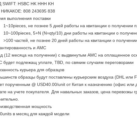
 SWIFT: HSBC HK HHH KH
 НИКАКОЕ: 808 243695 838
мя выполнения поставки
1~10pieces, не познее 5 дней работы на квитанции о получении 
10~100pieces, 5+N (N=qty/10) дни работы на квитанции о получе
>100 частей, не познее 20 дней работы на квитанции о получени
антированность и AMC
од (12 месяца на получении) с выдвинутым AMC на оплащенное ос
 будет подлежащ уплате, TBD, по свяким случаям переговорами
занность курьера для образцов
ьшинств образцы будут поставлены курьерским воздуха (DHL или 
ет порученным @ USD40.00/unit от Китая к назначению (офис или 
ате на учете покупателя. Для навальных заказов, цена перевозкы 
чительно.
изводственная мощность
0units в месяц для каждой модели