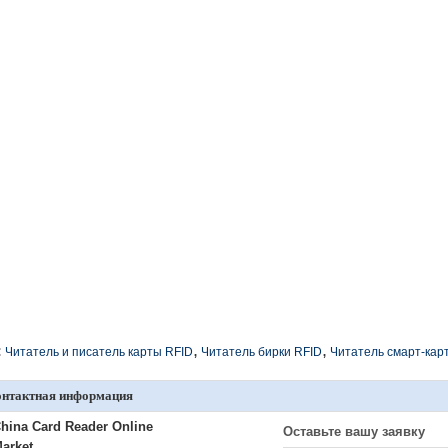
,
,
:
Читатель и писатель карты RFID
Читатель бирки RFID
Читатель смарт-кар
онтактная информация
hina Card Reader Online
Оставьте вашу заявку
arket