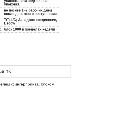
упаковка или подгонянная
упаковка
не познее 1~7 рабочих дней
после денежного поступления
T/T; L/C; Западное соединение,
Escow
:
блок 1000 в пределах недели
ый ПК
ателем фингерпринта, блоком