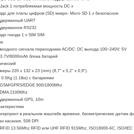
Jack 1 потребляемая мощность DC x
здо для платы цифров (SD) микро- Micro SD 1 x безопасное
ддержанный UART
ддержанное RS232
здо гнезда 1 x SIM SIM
ла
входного сигнала переходники AC/DC: DC выхода 100~240V: 5V
3.7V/8000mAh блока батарей
ический
меры 220 x 132 x 23 (mm) (8,7" x 5,2" x 0,9").
 0.5Kg (1.1lbs) с батареями
 GSM/GPRS/EDGE 900/1800Mhz
DMA 2100Mhz
ддержанный GPS, 10m
актеристики
герпринт в реальном маштабе времени, биометрические датчик фи
ан касания, 508 DPI
RFID 13.56Mhz RFID или UHF RFID 915Mhz, ISO18000-6C, ISO/IEC 1