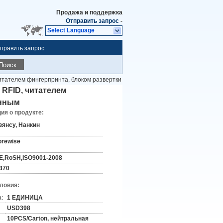
Продажа и поддержка
Отправить запрос
-
Select Language
править запрос
Поиск
читателем фингерпринта, блоком развертки
 RFID, читателем
онным
я о продукте:
зянсу, Нанкин
orewise
E,RoSH,ISO9001-2008
370
словия:
:
1 ЕДИНИЦА
USD398
10PCS/Carton, нейтральная