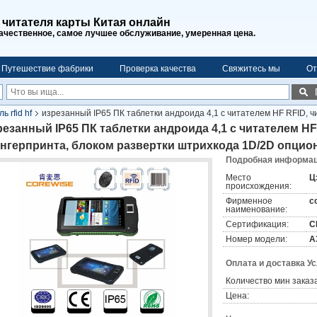
читателя карты Китая онлайн
чественное, самое лучшее обслуживание, умеренная цена.
Путешествие фабрики
Проверка качества
Свяжитесь мы
От
ь rfid hf
изрезанный IP65 ПК таблетки андроида 4,1 с читателем HF RFID, 
резанный IP65 ПК таблетки андроида 4,1 с читателем HF
нгерпринта, блоком развертки штрихкода 1D/2D опци
Подробная информаци
Место
Ц
происхождения:
Фирменное
c
наименование:
Сертификация:
C
Номер модели:
A
Оплата и доставка У
Количество мин заказа
Цена: