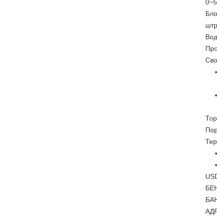
0~
Бло
штр
Вод
Про
Св
Тор
Пор
Тер
USD
БЕ
БАН
АДР