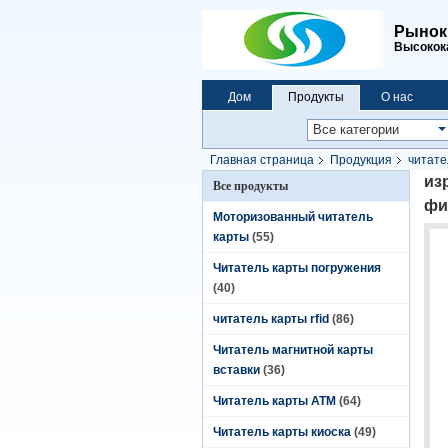
Рынок 
Высокока
Дом
Продукты
О нас
Главная страница
Продукция
читател
штрихкода 1D/2D опционным
из
Все продукты
фи
Моторизованный читатель
карты
(55)
Читатель карты погружения
(40)
читатель карты rfid
(86)
Читатель магнитной карты
вставки
(36)
Читатель карты ATM
(64)
Читатель карты киоска
(49)