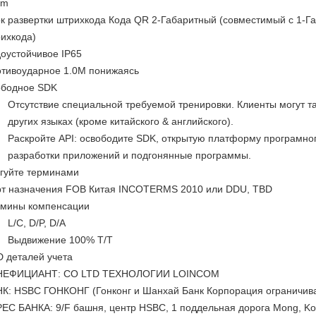
5m
к развертки штрихкода Кода QR 2-Габаритный (совместимый с 1-Г
ихкода)
оустойчивое IP65
тивоударное 1.0M понижаясь
ободное SDK
Отсутствие специальной требуемой тренировки. Клиенты могут та
других языках (кроме китайского & английского).
Раскройте API: освободите SDK, открытую платформу програмно
разработки приложений и подгонянные программы.
гуйте терминами
т назначения FOB Китая INCOTERMS 2010 или DDU, TBD
мины компенсации
L/C, D/P, D/A
Выдвижение 100% T/T
 деталей учета
НЕФИЦИАНТ: CO LTD ТЕХНОЛОГИИ LOINCOM
К: HSBC ГОНКОНГ (Гонконг и Шанхай Банк Корпорация ограничив
ЕС БАНКА: 9/F башня, центр HSBC, 1 поддельная дорога Mong, Ko