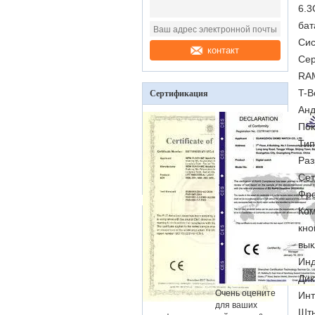
6.3
бат
Си
контакт
Сер
RA
T-В
Сертификация
Анд
Пок
Тип
Раз
Сет
Фро
Ком
кно
вык
Инд
Дик
Очень оцените
Ин
для ваших
Шты