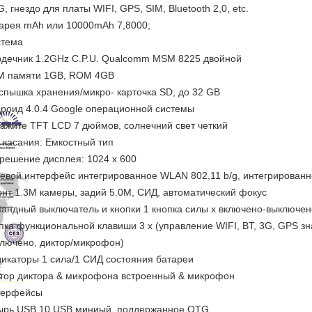
G, гнездо для платы WIFI, GPS, SIM, Bluetooth 2,0, etc.
арея mAh или 10000mAh 7,8000;
стема
дечник 1.2GHz C.P.U. Qualcomm MSM 8225 двойной
M памяти 1GB, ROM 4GB
спышка хранения/микро- карточка SD, до 32 GB
роид 4.0.4 Google операционной системы
ажите TFT LCD 7 дюймов, солнечний свет четкий
 касания: Емкостный тип
решение дисплея: 1024 x 600
евой интерфейс интегрированное WLAN 802,11 b/g, интегрированно
нт 1.3M камеры, задий 5.0M, СИД, автоматический фокус
андный выключатель и кнопки 1 кнопка силы x включено-выключен
пка функциональной клавиши 3 x (управление WIFI, BT, 3G, GPS з
лючено, диктор/микрофон)
икаторы 1 сила/1 СИД состояния батареи
тор диктора & микрофона встроенный & микрофон
терфейсы
рь USB 10 USB миниый, поддержанное OTG