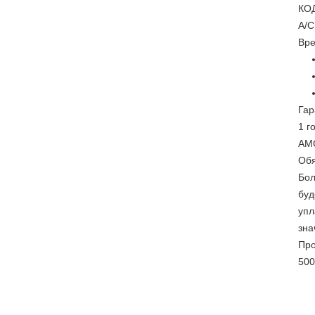
КОД
A/C
Вре
Гар
1 г
AMC
Обя
Бол
буд
упл
зна
Про
500