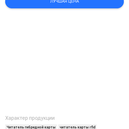
ЛУЧШАЯ ЦЕНА
КАЧЕСТВА
СВЯЖИТЕСЬ
МЫ
СПРОСИТЕ
ЦИТАТУ
КАРТА
САЙТА
PRIVACY
POLICY
Характер продукции
Читатель гибридной карты
читатель карты rfid