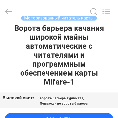
China
Card
Reader
Online
Market.
Моторизованный читатель карты
All
Rights
Reserved.
Ворота барьера качания
ДОМ
широкой майны
ПРОДУКТЫ
автоматические с
читателями и
О
программным
НАС
обеспечением карты
Mifare-1
ПУТЕШЕСТВИЕ
ФАБРИКИ
Высокий свет:
,
ворота барьера турникета
Пешеходные ворота барьера
ПРОВЕРКА