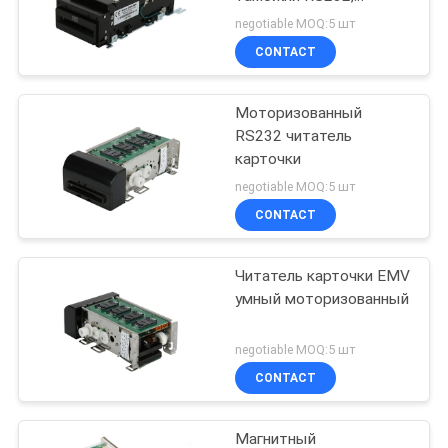
писатель ISO7811
negotiable MOQ:5 шт
читателя карточки
CONTACT
киоска компенсации
Моторизованный
RS232 читатель
карточки
negotiable MOQ:5 шт
CONTACT
Читатель карточки EMV
умный моторизованный
negotiable MOQ:5 шт
CONTACT
Магнитный