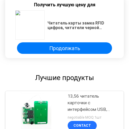
Получить лучшую цену для
Читатель карты замка RFID
цифров, читатели черной
водоустойчивой
безопасностью беспроводные
RFID
Продолжать
Лучшие продукты
13,56 читатель
карточки с
интерфейсом USB,
читатель MHz
negotiable MOQ:1шт
безконтактный RFID
CONTACT