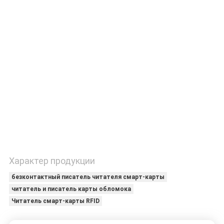
КАЧЕСТВА
СВЯЖИТЕСЬ
МЫ
СПРОСИТЕ
ЦИТАТУ
КАРТА
САЙТА
Характер продукции
безконтактный писатель читателя смарт-карты
PRIVACY
читатель и писатель карты обломока
POLICY
Читатель смарт-карты RFID