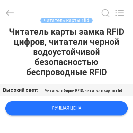
China
Card
Reader
Online
Market.
читатель карты rfid
All
Rights
Reserved.
Читатель карты замка RFID
ДОМ
цифров, читатели черной
ПРОДУКТЫ
водоустойчивой
безопасностью
О
беспроводные RFID
НАС
Высокий свет:
,
Читатель бирки RFID
читатель карты rfid
ПУТЕШЕСТВИЕ
ФАБРИКИ
ЛУЧШАЯ ЦЕНА
ПРОВЕРКА