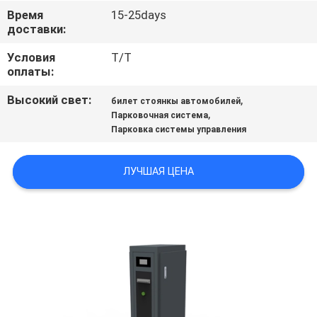
КАЧЕСТВА
Время
15-25days
доставки:
СВЯЖИТЕСЬ
Условия
T/T
оплаты:
МЫ
Высокий свет:
,
билет стоянкы автомобилей
,
Парковочная система
СПРОСИТЕ
Парковка системы управления
ЦИТАТУ
ЛУЧШАЯ ЦЕНА
КАРТА
САЙТА
PRIVACY
POLICY