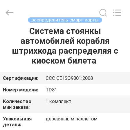
China
Card
Reader
Online
Market.
распределитель смарт-карты
All
Rights
Reserved.
Система стоянкы
ДОМ
автомобилей корабля
ПРОДУКТЫ
штрихкода распределяя с
киоском билета
О
НАС
Сертификация:
CCC CE ISO9001:2008
Номер модели:
TD81
ПУТЕШЕСТВИЕ
Количество
1 комплект
ФАБРИКИ
мин заказа:
Упаковывая
деревянным паллетом
ПРОВЕРКА
детали: