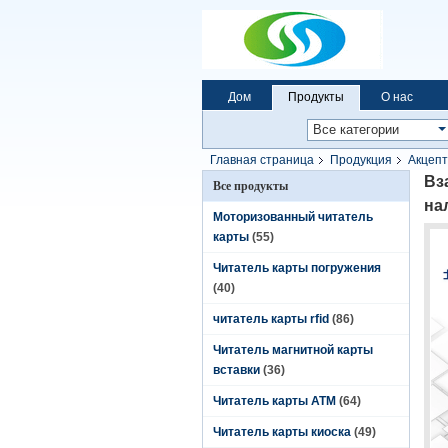
Дом
Продукты
О нас
Главная страница
Продукция
Акцепт
Вз
Все продукты
на
Моторизованный читатель
карты
(55)
Читатель карты погружения
(40)
читатель карты rfid
(86)
Читатель магнитной карты
вставки
(36)
Читатель карты ATM
(64)
Читатель карты киоска
(49)