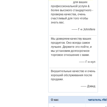
для ваших
профессиональной услуги &
более высокого стандартного -
проверка качества, очень
счастливый для того чтобы
знать вас.
—— Г-н Johnifere
Мы доверяем качеству ваших
продуктов. Оно всегда самое
лучшее. Держите это пойти, и
мы установим долгосрочное
торговое отношение с вами.
—— Г-н нул
Внушительные качество и очень
хороший обслуживания после
продажи.
—— Дэвид
О нас
читатель rfid