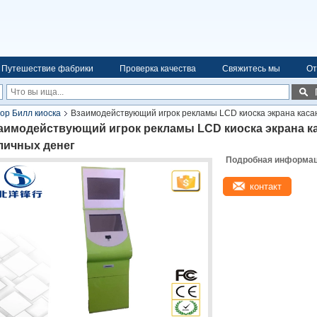
Путешествие фабрики
Проверка качества
Свяжитесь мы
От
ор Билл киоска
Взаимодействующий игрок рекламы LCD киоска экрана каса
аимодействующий игрок рекламы LCD киоска экрана ка
личных денег
Подробная информаци
контакт