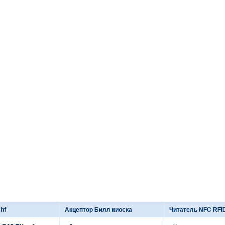
 hf
Акцептор Билл киоска
Читатель NFC RFI