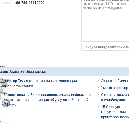
елефон:
+86-755-26710992
льше Акцептор Билл киоска
Акцептор Билла киоска машины компенсации
Акцептор Билла 
самообслуживания
Умный акцептор 
47" киоск оплаты Билл сенсорного экрана инфракрасн
Стержни киоска 
4-пунктов/киоск информации об услугах собственной
самообслуживан
личности
15 Стен-установ
Recycler наличны
принтером полу