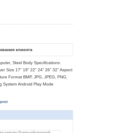
ивания клиента
uter, Steel Body Specifications:
r Size 17” 19” 22” 24” 26” 32” Aspect
Picture Format BMP, JPG, JPEG, PNG,
ng System Android Play Mode
денег