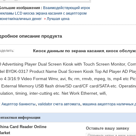
Большие изображения :
Взаимодействующий игрок
рекламы LCD киоска экрана касания с акцептором
монетки/наличных денег
Лучшая цена
дробное описание продукта
Киоск данным по экрана касания
киоск обслуж
ыделить:
,
 Advertising Player Dual Screen Kiosk with Touch Screen Monitor, Comp
el BYDK-0317 Product Name Dual Screen Kiosk Top Ad Player AD Playe
io 4:3/16:9 Video Format Wmv, avi, flv, rm, rmvb, mpeg, ts, mp4 etc 
 External Memory USB flash drive/SD card/CF card/SATA etc. Operati
ulation, timing, inter-cutting etc. Net Work Ethernet, wifi,
,
,
:
Акцептор банкноты
validator счета автомата
машина акцептора наличных 
онтактная информация
hina Card Reader Online
Оставьте вашу заявку
arket