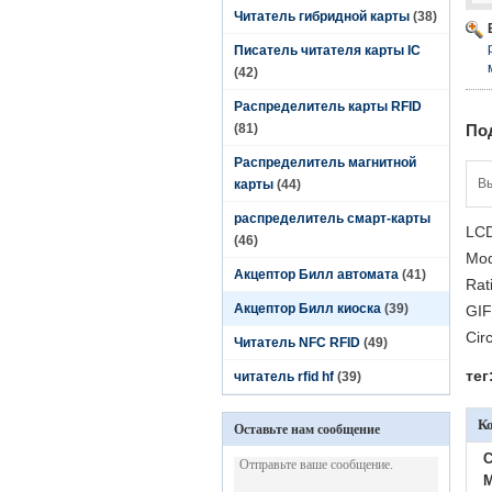
Читатель гибридной карты
(38)
Писатель читателя карты IC
(42)
Распределитель карты RFID
(81)
По
Распределитель магнитной
В
карты
(44)
распределитель смарт-карты
LCD
(46)
Mod
Акцептор Билл автомата
(41)
Rat
Акцептор Билл киоска
(39)
GIF
Circ
Читатель NFC RFID
(49)
тег
читатель rfid hf
(39)
К
Оставьте нам сообщение
C
M