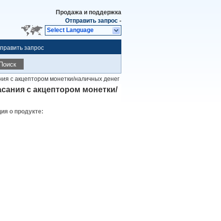
Продажа и поддержка
Отправить запрос
-
Select Language
править запрос
Поиск
ния с акцептором монетки/наличных денег
сания с акцептором монетки/
я о продукте: