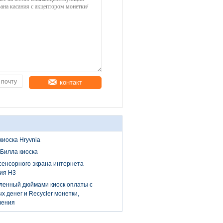
контакт
киоска Hryvnia
Билла киоска
сенсорного экрана интернета
ия H3
ленный дюймами киоск оплаты с
х денег и Recycler монетки,
чения