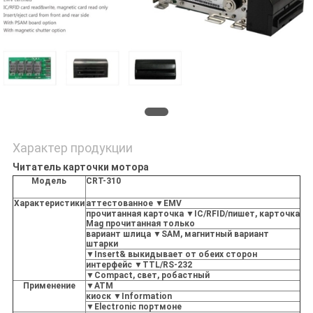
Характер продукции
Читатель карточки мотора
Модель
CRT-310
Характеристики
аттестованное ▼EMV
прочитанная карточка ▼IC/RFID/пишет, карточка
Mag прочитанная только
вариант шлица ▼SAM, магнитный вариант
штарки
▼Insert& выкидывает от обеих сторон
интерфейс ▼TTL/RS-232
▼Compact, свет, робастный
Применение
▼ATM
киоск ▼Information
▼Electronic портмоне