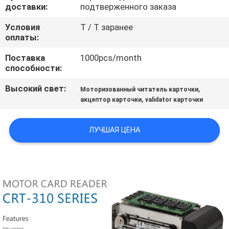
КАЧЕСТВА
доставки:
подтверженного заказа
Условия
T / T заранее
СВЯЖИТЕСЬ
оплаты:
МЫ
Поставка
1000pcs/month
способности:
СПРОСИТЕ
Высокий свет:
,
Моторизованный читатель карточки
,
акцептор карточки
validator карточки
ЦИТАТУ
ЛУЧШАЯ ЦЕНА
КАРТА
САЙТА
PRIVACY
POLICY