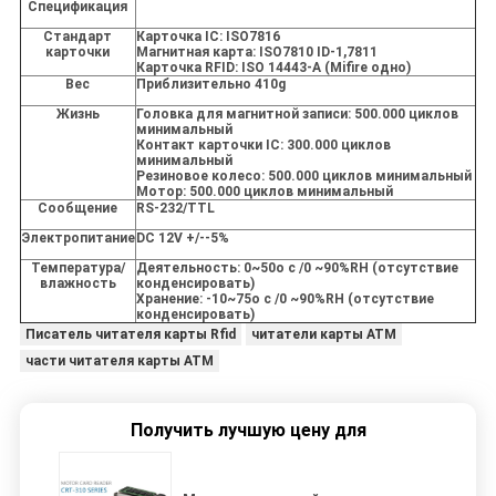
Спецификация
Стандарт
Карточка IC: ISO7816
карточки
Магнитная карта: ISO7810 ID-1,7811
Карточка RFID: ISO 14443-A (Mifire одно)
Вес
Приблизительно 410g
Жизнь
Головка для магнитной записи: 500.000 циклов
минимальный
Контакт карточки IC: 300.000 циклов
минимальный
Резиновое колесо: 500.000 циклов минимальный
Мотор: 500.000 циклов минимальный
Сообщение
RS-232/TTL
Электропитание
DC 12V +/--5%
Температура/
Деятельность: 0~50o c /0 ~90%RH (отсутствие
влажность
конденсировать)
Хранение: -10~75o c /0 ~90%RH (отсутствие
конденсировать)
Писатель читателя карты Rfid
читатели карты ATM
части читателя карты ATM
Получить лучшую цену для