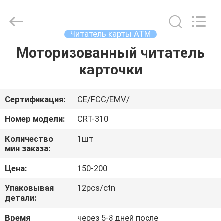
China
Card
Reader
Online
Market.
Читатель карты ATM
All
Rights
Reserved.
Моторизованный читатель
ДОМ
карточки
ПРОДУКТЫ
Сертификация:
CE/FCC/EMV/
О
Номер модели:
CRT-310
НАС
Количество
1шт
мин заказа:
ПУТЕШЕСТВИЕ
Цена:
150-200
ФАБРИКИ
Упаковывая
12pcs/ctn
детали:
ПРОВЕРКА
Время
через 5-8 дней после