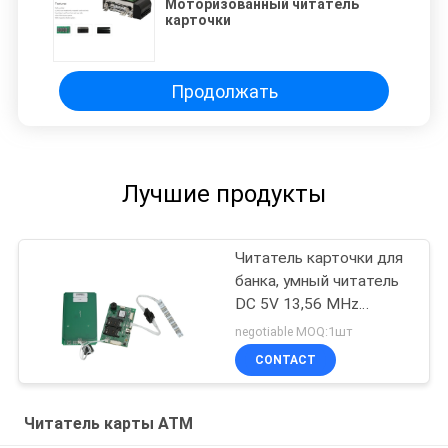
Моторизованный читатель
карточки
Продолжать
Лучшие продукты
Читатель карточки для
банка, умный читатель
DC 5V 13,56 MHz
магнитный RFID
negotiable MOQ:1шт
карточки RF
CONTACT
Читатель карты ATM